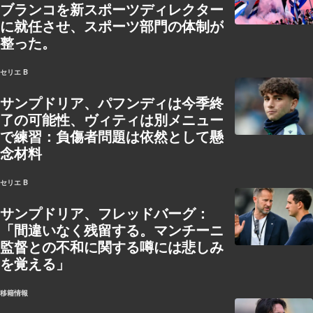
ブランコを新スポーツディレクター
に就任させ、スポーツ部門の体制が
整った。
セリエ B
サンプドリア、パフンディは今季終
了の可能性、ヴィティは別メニュー
で練習：負傷者問題は依然として懸
念材料
セリエ B
サンプドリア、フレッドバーグ：
「間違いなく残留する。マンチーニ
監督との不和に関する噂には悲しみ
を覚える」
移籍情報