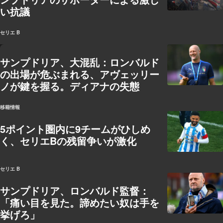
い抗議
セリエ B
サンプドリア、大混乱：ロンバルド
の出場が危ぶまれる、アヴェッリー
ノが鍵を握る。ディアナの失態
移籍情報
5ポイント圏内に9チームがひしめ
く、セリエBの残留争いが激化
セリエ B
サンプドリア、ロンバルド監督：
「痛い目を見た。諦めたい奴は手を
挙げろ」