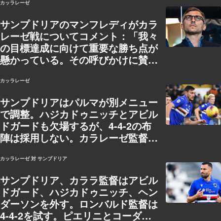
カッラレーゼ
サンプドリアのマンフレディがカラ
レーゼ戦についてコメント：「我々
の目標達成に向けて重要な勝ち点が
懸かっている。その呼びかけに賛同
する」
カッラレーゼ
サンプドリアはパルマが別メニュー
で調整。ハジカドゥニッチとアビル
ドガードも欠場するが、4-4-2の布
陣は採用しない。カラレーゼ監督の
コメント：「些細な出来事や審判に
気を取られてはならない」
カッラレーゼ 対 サンプドリア
サンプドリア、カララ監督はアビル
ドガード、ハジカドゥニッチ、ヘン
ダーソンを外す。ロンバルド監督は
4-4-2を試す。ピエリニとコーダが