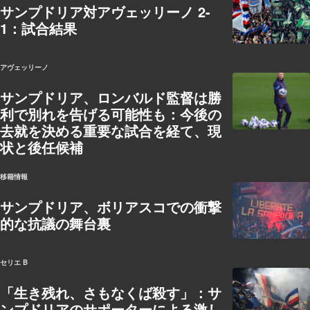
サンプドリア対アヴェッリーノ 2-
1：試合結果
アヴェッリーノ
サンプドリア、ロンバルド監督は勝
利で別れを告げる可能性も：今後の
去就を決める重要な試合を経て、現
状と後任候補
移籍情報
サンプドリア、ボリアスコでの衝撃
的な抗議の舞台裏
セリエ B
「生き残れ、さもなくば殺す」：サ
ンプドリアのサポーターによる激し