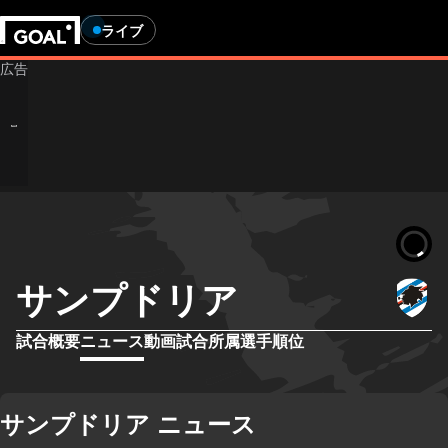
ライブ
サンプドリア
試合概要
ニュース
動画
試合
所属選手
順位
サンプドリア ニュース