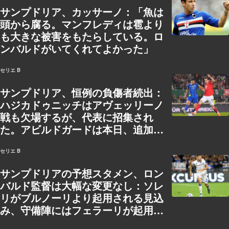
サンプドリア、カッサーノ：「魚は
頭から腐る。マンフレディは雹より
も大きな被害をもたらしている。ロ
ンバルドがいてくれてよかった」
セリエ B
サンプドリア、恒例の負傷者続出：
ハジカドゥニッチはアヴェッリーノ
戦も欠場するが、代表に招集され
た。アビルドガードは本日、追加検
査を受ける
セリエ B
サンプドリアの予想スタメン、ロン
バルド監督は大幅な変更なし：ソレ
リがブルノーリより起用される見込
み、守備陣にはフェラーリが起用さ
れる