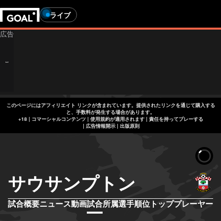
ライブ
このページにはアフィリエイト リンクが含まれています。提供されたリンクを通じて購入する
と、手数料が発生する場合があります。
+18 | コマーシャルコンテンツ | 使用規約が適用されます | 責任を持ってプレーする
|
広告情報開示
|
出版原則
サウサンプトン
試合概要
ニュース
動画
試合
所属選手
順位
トッププレーヤー