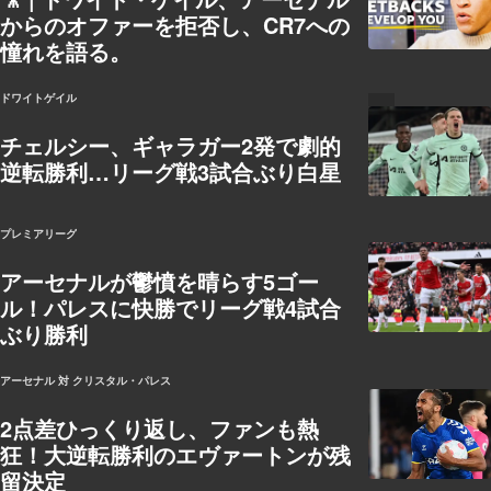
からのオファーを拒否し、CR7への
憧れを語る。
ドワイトゲイル
チェルシー、ギャラガー2発で劇的
逆転勝利…リーグ戦3試合ぶり白星
プレミアリーグ
アーセナルが鬱憤を晴らす5ゴー
ル！パレスに快勝でリーグ戦4試合
ぶり勝利
アーセナル 対 クリスタル・パレス
2点差ひっくり返し、ファンも熱
狂！大逆転勝利のエヴァートンが残
留決定