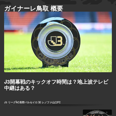
ガイナーレ鳥取 概要
J3開幕戦のキックオフ時間は？地上波テレビ
中継はある？
J3 リーグ
AC長野パルセイロ 対 レノファ山口FC