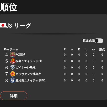
順位
J3 リーグ
直近成績
Pos
チーム
P
W
D
L
+/-
勝点
4
FC琉球
0
0
0
0
0
0
5
福島ユナイテッドFC
0
0
0
0
0
0
6
ガイナーレ鳥取
0
0
0
0
0
0
7
ギラヴァンツ北九州
0
0
0
0
0
0
8
鹿児島ユナイテッドFC
0
0
0
0
0
0
詳細