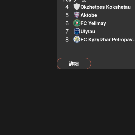
4
Okzhetpes Kokshetau
5
Aktobe
6
FC Yelimay
7
Ulytau
8
FC Kyzylzhar
詳細