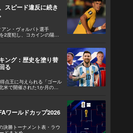
、スピード違反に続き
。
ィアン・ヴォルパト選手
反を2度犯し、コカインの陽性
元警察は彼の国際運転免許証
協会と選手組合は支援を表明
キング：歴史を塗り替
回る
、得点王に与えられる「ゴール
北米で開催された1か月の熱
でこの栄冠を掴んだのはどのス
最多得点を挙げた選手たちを紹
Aワールドカップ2026
杯)の決勝トーナメント表・ラウ
カードまとめ。