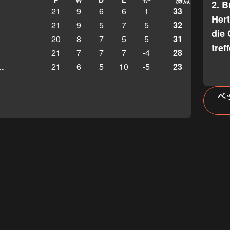
2. 
21
9
6
6
1
33
Her
21
9
5
7
5
32
die 
20
8
7
5
5
31
tref
21
7
7
7
-4
28
21
6
5
10
-5
23
 Petropavlovsk
ベ