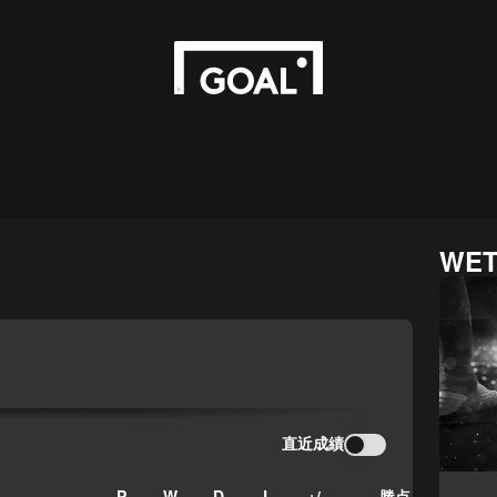
WET
直近成績
P
W
D
L
+/-
勝点