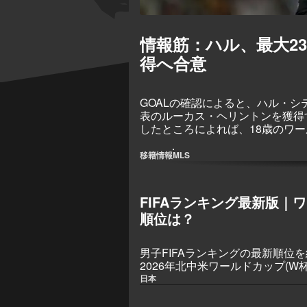
情報筋：ハル、最大2
得へ合意
GOALの確認によると、ハル・
表のルーカス・ヘリントンを獲得
したところによれば、18歳のワ
2300万ドルとなる見込みで、ヘ
期間を経てプレミアリーグへ飛躍
移籍情報
MLS
FIFAランキング最新版｜
順位は？
男子FIFAランキングの最新順位
2026年北中米ワールドカップ(W
日本