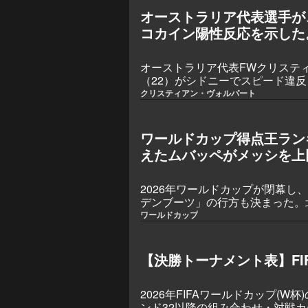
オーストラリア代表選手が
コカイン陽性反応を示した
オーストラリア代表FWクリステ
（22）がシドニーでスピード違
反応を示したとの報道がある。地
クリスティアン・ヴォルパート
を停止。オーストラリアサッカー
した。
ワールドカップ得点王ラン
えたムバッペがメッシを上
2026年ワールドカップが閉幕し
デンブーツ」の行方も決まった。
戦、48カ国が参加した拡大大会
ワールドカップ
ターか？ここではGOALが大会
介する。
【決勝トーナメント表】FIF
2026年FIFAワールドカップ(W
ンド32以降の組み合わせ・対戦