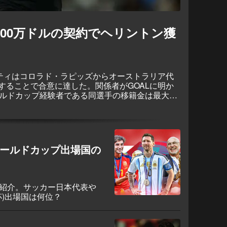
300万ドルの契約でヘリントン獲
シティはコロラド・ラピッズからオーストラリア代
することで合意に達した。関係者がGOALに明か
ールドカップ経験者である同選手の移籍金は最大
リントンはコロラドで1シーズンにも満たない在籍
することになる。
ワールドカップ出場国の
を紹介。サッカー日本代表や
杯)出場国は何位？