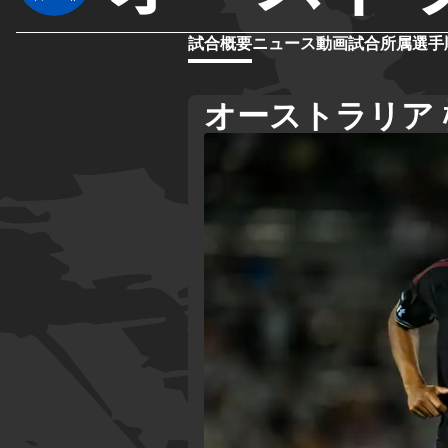
試合概要
ニュース
動画
試合
所属選手
オーストラリア 