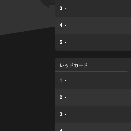
3
-
4
-
5
-
レッドカード
1
-
2
-
3
-
4
-