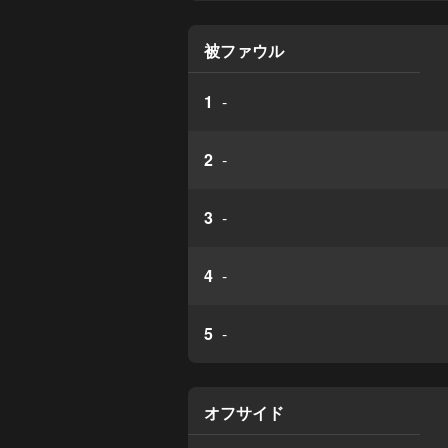
被ファウル
1
-
2
-
3
-
4
-
5
-
オフサイド