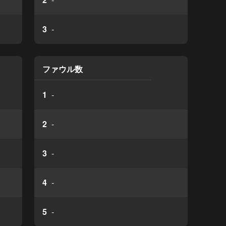
3
-
ファウル数
1
-
2
-
3
-
4
-
5
-