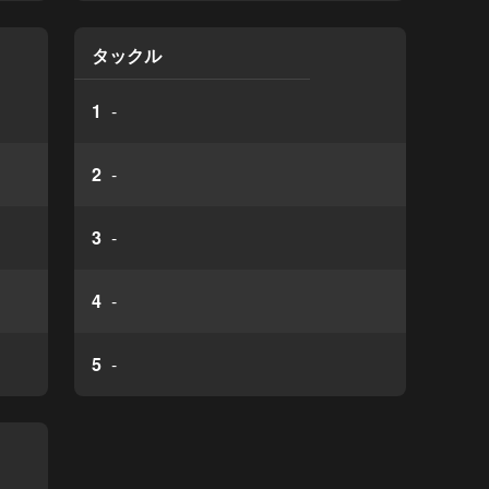
タックル
1
-
2
-
3
-
4
-
5
-