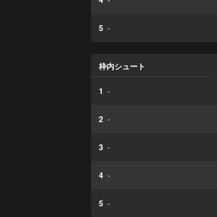
5
-
枠内シュート
1
-
2
-
3
-
4
-
5
-