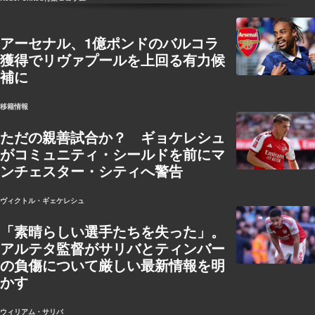
アーセナル、1億ポンドのバルコラ
獲得でリヴァプールを上回る有力候
補に
移籍情報
ただの親善試合か？ ギョケレシュ
がコミュニティ・シールドを前にマ
ンチェスター・シティへ警告
ヴィクトル・ギェケレシュ
「素晴らしい選手たちを失った」。
アルテタ監督がサリバとティンバー
の負傷について厳しい最新情報を明
かす
ウィリアム・サリバ