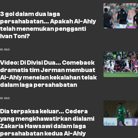
3 gol dalam dua laga
persahabatan... Apakah Al-Ahly
telah menemukan pengganti
Ivan Toni?
Al Ahli
Video: Di Divisi Dua... Comeback
dramatis tim Jerman membuat
Al-Ahly menelan kekalahan telak
dalam laga persahabatan
Al Ahli
Dia terpaksa keluar... Cedera
yang mengkhawatirkan dialami
Zakaria Hawsawi dalam laga
persahabatan kedua Al-Ahly