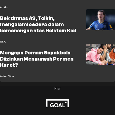
Al Ahli
Bek timnas AS, Tolkin,
mengalami cedera dalam
kemenangan atas Holstein Kiel
USA
Mengapa Pemain Sepakbola
Diizinkan Mengunyah Permen
Karet?
Aston Villa