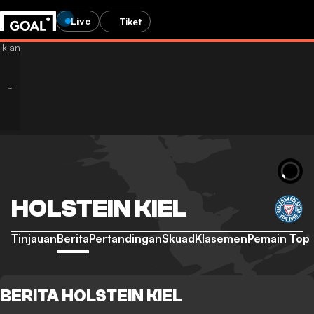
Live
Tiket
HOLSTEIN KIEL
Tinjauan
Berita
Pertandingan
Skuad
Klasemen
Pemain Top
BERITA HOLSTEIN KIEL