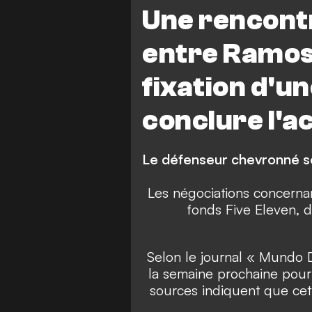
LaLiga
S. Ramos
S. Ram
Une rencont
entre Ramos 
fixation d'u
conclure l'a
Le défenseur chevronné so
Les négociations concernan
fonds Five Eleven, 
Selon le journal « Mundo D
la semaine prochaine pour 
sources indiquent que cett