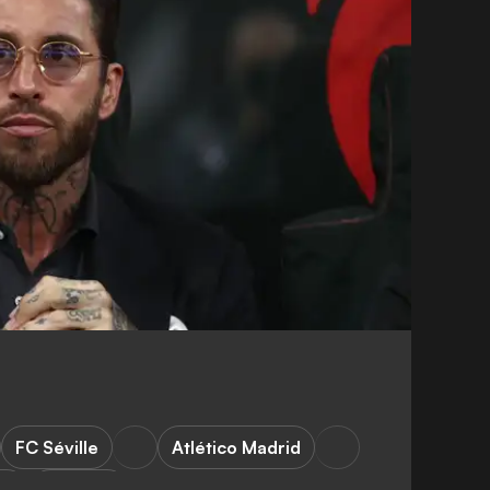
FC Séville
Atlético Madrid