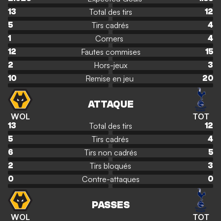
Total des tirs
13
12
Tirs cadrés
5
4
Corners
1
4
Fautes commises
12
15
Hors-jeux
2
3
Remise en jeu
10
20
ATTAQUE
WOL
TOT
Total des tirs
13
12
Tirs cadrés
5
4
Tirs non cadrés
6
5
Tirs bloqués
2
3
Contre-attaques
0
0
PASSES
WOL
TOT