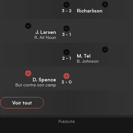
Richarlison
3
-
2
J. Larsen
3
-
1
R. Ait Nouri
M. Tel
2
-
1
B. Johnson
D. Spence
2
-
0
But contre son camp
Voir tout