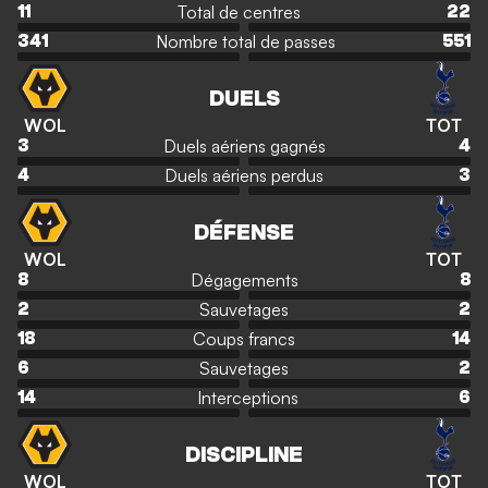
Total de centres
11
22
Nombre total de passes
341
551
DUELS
WOL
TOT
Duels aériens gagnés
3
4
Duels aériens perdus
4
3
DÉFENSE
WOL
TOT
Dégagements
8
8
Sauvetages
2
2
Coups francs
18
14
Sauvetages
6
2
Interceptions
14
6
DISCIPLINE
WOL
TOT