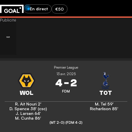
En direct
€50
Premier League
13 avr. 2025
4
-
2
FDM
R. Ait Nouri
2'
M. Tel
59'
D. Spence
38' (csc)
Richarlison
85'
J. Larsen
64'
M. Cunha
86'
(MT 2-0)
(FDM 4-2)