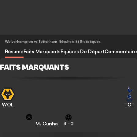
Wolverhampton vs Tottenham
Résultats Et Statistiques
,
Résumé
Faits Marquants
Équipes De Départ
Commentaire
FAITS MARQUANTS
WOL
TOT
M. Cunha
4
-
2