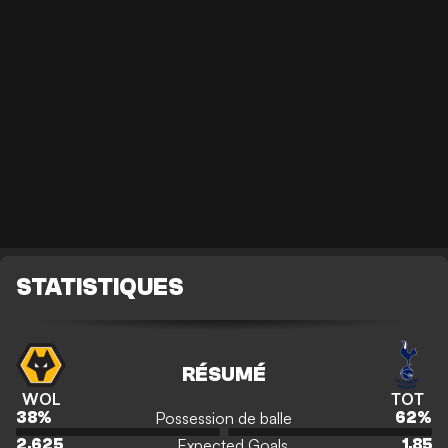
STATISTIQUES
RÉSUMÉ
WOL
TOT
Possession de balle
38
%
62
%
Expected Goals
2.625
1.85