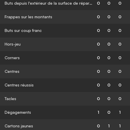
Buts depuis l'extérieur de la surface de réparation
0
0
0
Frappes sur les montants
0
0
0
Buts sur coup franc
0
0
0
Hors-jeu
0
0
0
Corners
0
0
0
Centres
0
0
0
Centres réussis
0
0
0
Tacles
0
0
0
Dégagements
1
0
1
Cartons jaunes
0
1
1