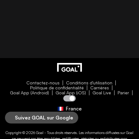
Contactez-nous
Conditions d'utilisation
Politique de confidentialité
Carrières
Goal App (Android)
Goal App (iOS)
Goal Live
Parier
France
Suivez GOAL sur Google
Copyright © 2026
Goal
- Tous droits réservés. Les informations diffusées sur
Goal
ne peuvent pas être republiées, rediffusées, réécrites ou redistribuées sans