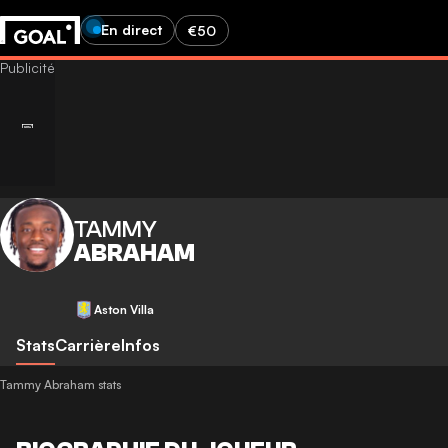
En direct
€50
TAMMY
ABRAHAM
Aston Villa
Stats
Carrière
Infos
Tammy Abraham stats