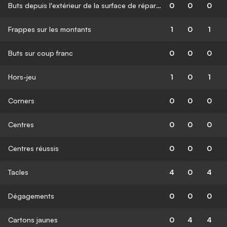
Buts depuis l'extérieur de la surface de réparation
0
0
0
Frappes sur les montants
1
0
1
Buts sur coup franc
0
0
0
Hors-jeu
1
0
1
Corners
0
0
0
Centres
0
0
0
Centres réussis
0
0
0
Tacles
4
0
4
Dégagements
0
0
0
Cartons jaunes
0
4
4