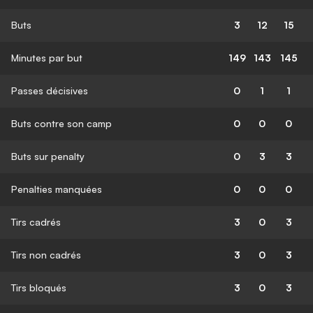
Buts
3
12
15
Minutes par but
149
143
145
Passes décisives
0
1
1
Buts contre son camp
0
0
0
Buts sur penalty
0
3
3
Penalties manquées
0
0
0
Tirs cadrés
3
0
3
Tirs non cadrés
3
0
3
Tirs bloqués
3
0
3