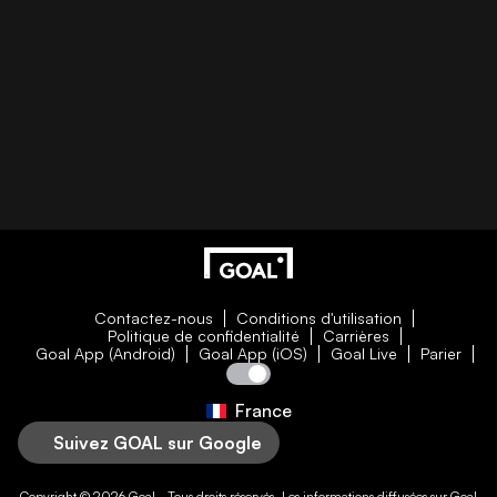
Contactez-nous
Conditions d'utilisation
Politique de confidentialité
Carrières
Goal App (Android)
Goal App (iOS)
Goal Live
Parier
France
Suivez GOAL sur Google
Copyright © 2026
Goal
- Tous droits réservés. Les informations diffusées sur
Goal