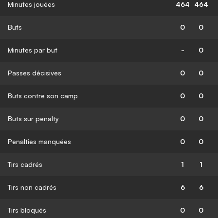
Minutes jouées
464
464
Buts
0
0
Minutes par but
-
0
Passes décisives
0
0
Buts contre son camp
0
0
Buts sur penalty
0
0
Penalties manquées
0
0
Tirs cadrés
1
1
Tirs non cadrés
6
6
Tirs bloqués
0
0