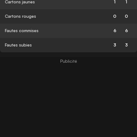
Cartons jaunes
1
1
Cartons rouges
0
0
Fautes commises
6
6
Fautes subies
3
3