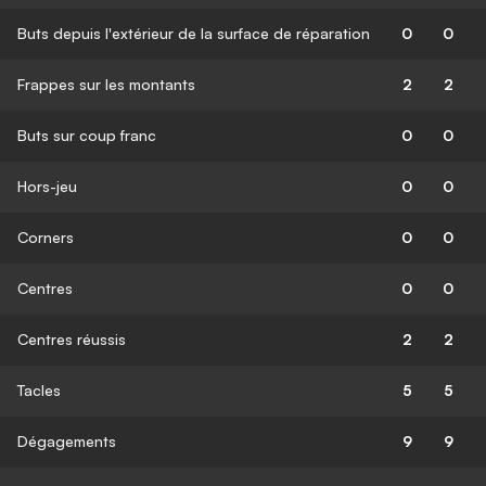
Buts depuis l'extérieur de la surface de réparation
0
0
Frappes sur les montants
2
2
Buts sur coup franc
0
0
Hors-jeu
0
0
Corners
0
0
Centres
0
0
Centres réussis
2
2
Tacles
5
5
Dégagements
9
9