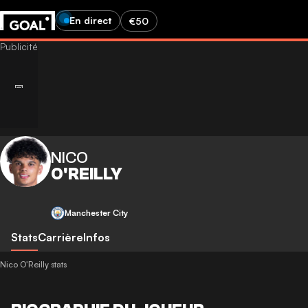
En direct
€50
NICO
O'REILLY
Manchester City
Stats
Carrière
Infos
Nico O'Reilly stats