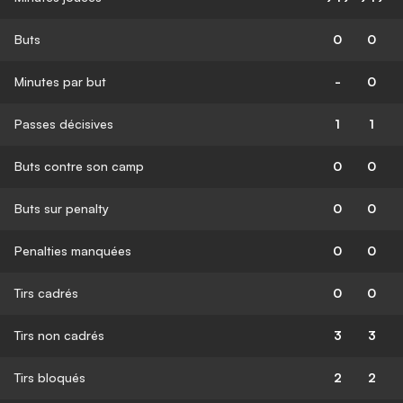
Buts
0
0
Minutes par but
-
0
Passes décisives
1
1
Buts contre son camp
0
0
Buts sur penalty
0
0
Penalties manquées
0
0
Tirs cadrés
0
0
Tirs non cadrés
3
3
Tirs bloqués
2
2