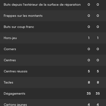
Buts depuis l'extérieur de la surface de réparation
0
0
Frappes sur les montants
0
0
Buts sur coup franc
0
0
Hors-jeu
1
1
Corners
0
0
Centres
0
0
Centres réussis
5
5
Tacles
8
8
Dégagements
35
35
Cartons jaunes
4
4