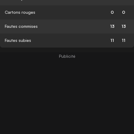
Cartons rouges
0
0
Fautes commises
13
13
Fautes subies
11
11