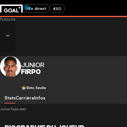
En direct
€50
JUNIOR
FIRPO
Bétis Séville
Stats
Carrière
Infos
Junior Firpo stats