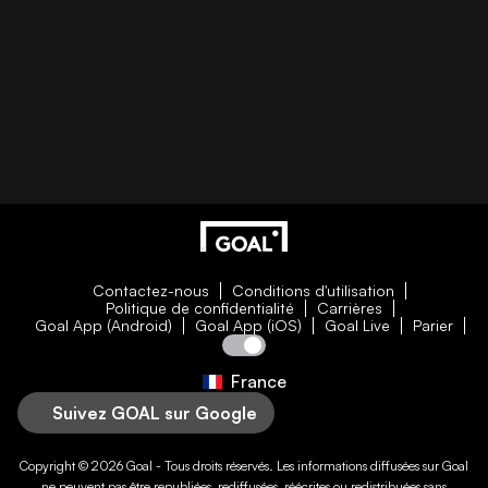
Contactez-nous
Conditions d'utilisation
Politique de confidentialité
Carrières
Goal App (Android)
Goal App (iOS)
Goal Live
Parier
France
Suivez GOAL sur Google
Copyright © 2026
Goal
- Tous droits réservés. Les informations diffusées sur
Goal
ne peuvent pas être republiées, rediffusées, réécrites ou redistribuées sans