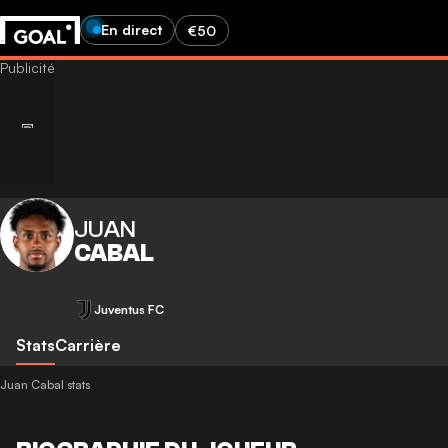
En direct
€50
JUAN
CABAL
Juventus FC
Stats
Carrière
Juan Cabal stats