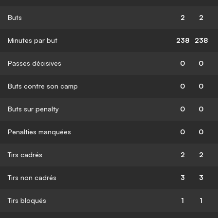
Buts
2
2
Minutes par but
238
238
Passes décisives
0
0
Buts contre son camp
0
0
Buts sur penalty
0
0
Penalties manquées
0
0
Tirs cadrés
2
2
Tirs non cadrés
3
3
Tirs bloqués
1
1