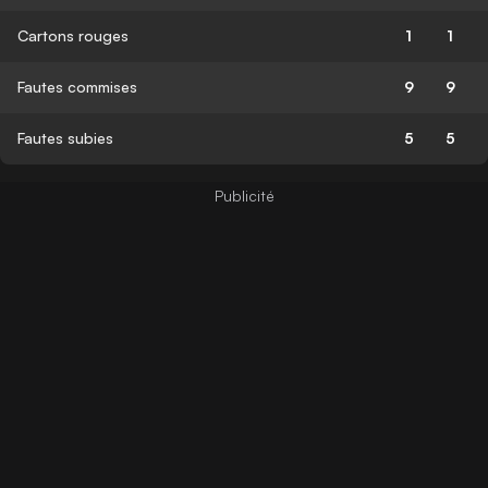
Cartons rouges
1
1
Fautes commises
9
9
Fautes subies
5
5