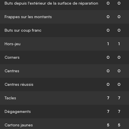
Buts depuis l'extérieur de la surface de réparation
0
0
Frappes sur les montants
0
0
Buts sur coup franc
0
0
Hors-jeu
1
1
Corners
0
0
Centres
0
0
Centres réussis
0
0
Tacles
7
7
Dégagements
7
7
Cartons jaunes
5
5