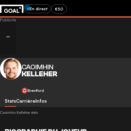
En direct
€50
CAOIMHIN
KELLEHER
Brentford
Stats
Carrière
Infos
Caoimhin Kelleher stats