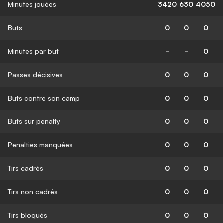
Minutes jouées
3420
630
4050
Buts
0
0
0
Minutes par but
-
-
0
Passes décisives
0
0
0
Buts contre son camp
0
0
0
Buts sur penalty
0
0
0
Penalties manquées
0
0
0
Tirs cadrés
0
0
0
Tirs non cadrés
0
0
0
Tirs bloqués
0
0
0