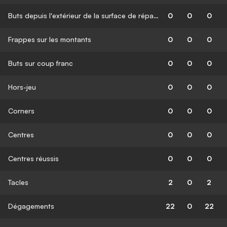
Buts depuis l'extérieur de la surface de réparation
0
0
0
Frappes sur les montants
0
0
0
Buts sur coup franc
0
0
0
Hors-jeu
0
0
0
Corners
0
0
0
Centres
0
0
0
Centres réussis
0
0
0
Tacles
2
0
2
Dégagements
22
0
22