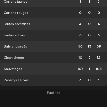
Cartons jaunes
1
1
2
Cartons rouges
0
0
0
Fautes commises
4
0
4
Fautes subies
6
0
6
Buts encaissés
56
13
69
Clean sheets
10
2
12
Sauvetages
107
1
108
Pénaltys sauvés
3
0
3