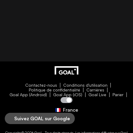
Contactez-nous
Conditions d'utilisation
Politique de confidentialité
Carrières
Goal App (Android)
Goal App (iOS)
Goal Live
Parier
France
Suivez GOAL sur Google
Copyright © 2026
Goal
- Tous droits réservés. Les informations diffusées sur
Goal