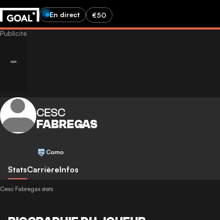
En direct
€50
CESC
FABREGAS
Como
Stats
Carrière
Infos
Cesc Fabregas stats