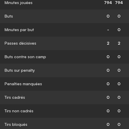
Minutes jouées
794
794
Buts
0
0
Minutes par but
-
0
Passes décisives
2
2
Buts contre son camp
0
0
Buts sur penalty
0
0
Penalties manquées
0
0
Tirs cadrés
0
0
Tirs non cadrés
0
0
Tirs bloqués
0
0