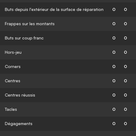
Buts depuis l'extérieur de la surface de réparation
0
0
Frappes sur les montants
0
0
Buts sur coup franc
0
0
Hors-jeu
0
0
Corners
0
0
Centres
0
0
Centres réussis
0
0
Tacles
0
0
Dégagements
0
0