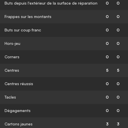
Buts depuis l'extérieur de la surface de réparation
0
0
Frappes sur les montants
0
0
Buts sur coup franc
0
0
Hors-jeu
0
0
Corners
0
0
Centres
5
5
Centres réussis
0
0
Tacles
0
0
Dégagements
0
0
Cartons jaunes
3
3