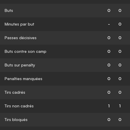
Buts
0
0
Minutes par but
-
0
Passes décisives
0
0
Buts contre son camp
0
0
Buts sur penalty
0
0
Penalties manquées
0
0
Tirs cadrés
0
0
Tirs non cadrés
1
1
Tirs bloqués
0
0