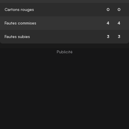
Cartons rouges
0
0
Fautes commises
4
4
Fautes subies
3
3