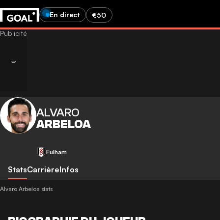
En direct
€50
ALVARO
ARBELOA
Fulham
Stats
Carrière
Infos
Alvaro Arbeloa stats