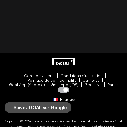
Contactez-nous
Conditions d'utilisation
Politique de confidentialité
Carrières
Goal App (Android)
Goal App (iOS)
Goal Live
Parier
France
Suivez GOAL sur Google
Copyright © 2026
Goal
- Tous droits réservés. Les informations diffusées sur
Goal
ne peuvent pas être republiées, rediffusées, réécrites ou redistribuées sans