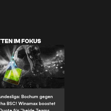
TEN IM FOKUS
Bundesliga: Bochum gegen
tha BSC! Winamax boostet
 Quote für “beide Teams