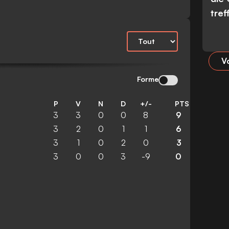
tref
Vo
Forme
P
V
N
D
+/-
PTS
3
3
0
0
8
9
3
2
0
1
1
6
3
1
0
2
0
3
3
0
0
3
-9
0