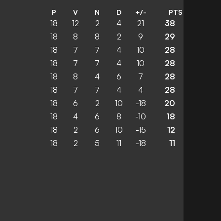
P
V
N
D
+/-
PTS
18
12
2
4
21
38
18
8
8
2
9
29
18
7
7
4
10
28
18
7
7
4
10
28
18
8
4
6
7
28
18
7
7
4
4
28
18
6
2
10
-18
20
18
4
6
8
-10
18
18
2
6
10
-15
12
18
2
5
11
-18
11