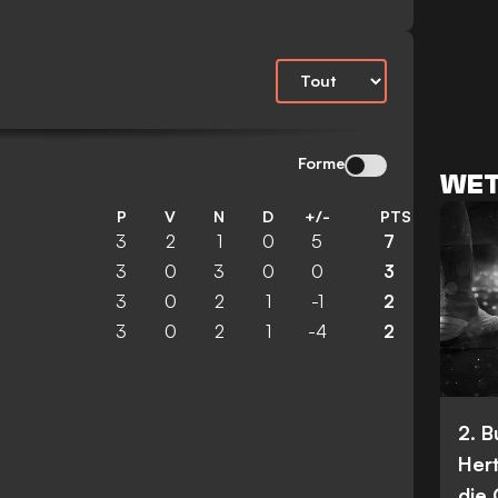
Forme
WET
P
V
N
D
+/-
PTS
3
2
1
0
5
7
3
0
3
0
0
3
3
0
2
1
-1
2
3
0
2
1
-4
2
2. 
Her
die