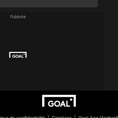
tique de confidentialité
Carrières
Goal App (Android