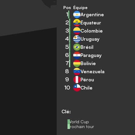
Pos
Équipe
1
Argentine
2
Équateur
3
Colombie
4
Uruguay
5
Brésil
6
Paraguay
7
Bolivie
8
Venezuela
9
Pérou
10
Chile
Clé:
World Cup
Prochain tour