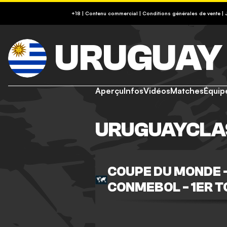
RETROUVEZ NOS CONSEILS SUR (09-74-75-1
+18 | Contenu commercial | Conditions générales de vente |
https://www.joueurs-info-service.fr/
URUGUAY
Aperçu
Infos
Vidéos
Matches
Équip
URUGUAYCLA
COUPE DU MONDE -
CONMEBOL - 1ER 