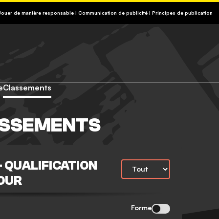
3-13, APPEL NON SURTAXÉ).
 Jouer de manière responsable
|
Communication de publicité
|
Principes de publication
e
Classements
SSEMENTS
 QUALIFICATION
TOUR
Forme