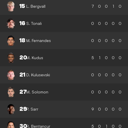
15
L. Bergvall
7
0
0
1
0
16
S. Tonali
0
0
0
0
0
18
M. Fernandes
0
0
0
0
0
20
M. Kudus
5
1
0
0
0
21
D. Kulusevski
0
0
0
0
0
27
M. Solomon
0
0
0
0
0
29
P. Sarr
9
0
0
0
0
30
R. Bentancur
5
0
1
0
0