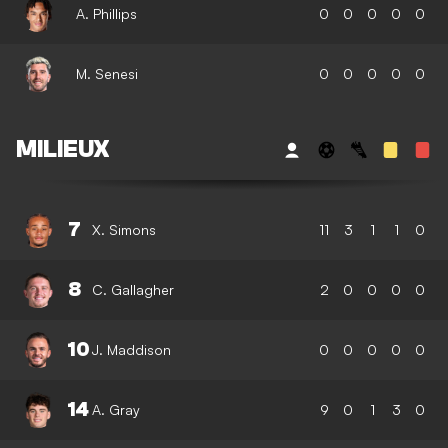
A. Phillips
0
0
0
0
0
M. Senesi
0
0
0
0
0
MILIEUX
7
X. Simons
11
3
1
1
0
8
C. Gallagher
2
0
0
0
0
10
J. Maddison
0
0
0
0
0
14
A. Gray
9
0
1
3
0