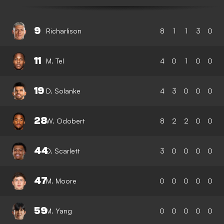
9
Richarlison
8
1
1
3
0
11
M. Tel
4
0
1
0
0
19
D. Solanke
4
3
0
0
0
28
W. Odobert
8
2
2
0
0
44
D. Scarlett
3
0
0
0
0
47
M. Moore
0
0
0
0
0
59
M. Yang
0
0
0
0
0