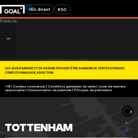
En direct
€50
LES JEUX D'ARGENT ET DE HASARD PEUVENT ÊTRE DANGEREUX: PERTES D'ARGENT,
CONFLITS FAMILIAUX, ADDICTION.
RETROUVEZ NOS CONSEILS SUR (09-74-75-13-13, APPEL NON SURTAXÉ).
https://www.joueurs-info-service.fr/
+18 | Contenu commercial | Conditions générales de vente | Jouer de manière
responsable
|
Communication de publicité
|
Principes de publication
TOTTENHAM