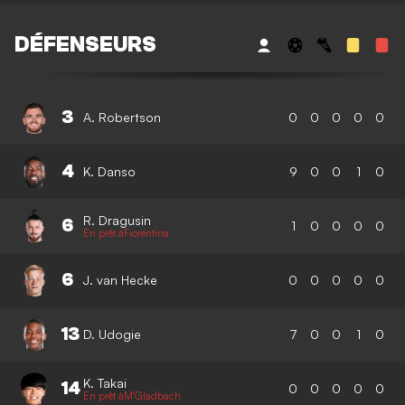
DÉFENSEURS
3
A. Robertson
0
0
0
0
0
4
K. Danso
9
0
0
1
0
R. Dragusin
6
1
0
0
0
0
En prêt àFiorentina
6
J. van Hecke
0
0
0
0
0
13
D. Udogie
7
0
0
1
0
K. Takai
14
0
0
0
0
0
En prêt àM'Gladbach