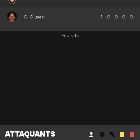
C. Olusesi
1
0
0
0
0
ATTAQUANTS