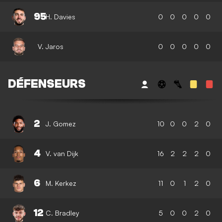
95
H. Davies
0
0
0
0
0
V. Jaros
0
0
0
0
0
DÉFENSEURS
2
J. Gomez
10
0
0
2
0
4
V. van Dijk
16
2
2
2
0
6
M. Kerkez
11
0
1
2
0
12
C. Bradley
5
0
0
2
0