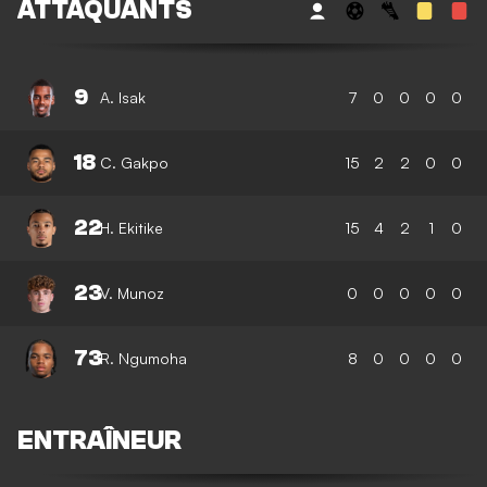
ATTAQUANTS
9
A. Isak
7
0
0
0
0
18
C. Gakpo
15
2
2
0
0
22
H. Ekitike
15
4
2
1
0
23
V. Munoz
0
0
0
0
0
73
R. Ngumoha
8
0
0
0
0
ENTRAÎNEUR