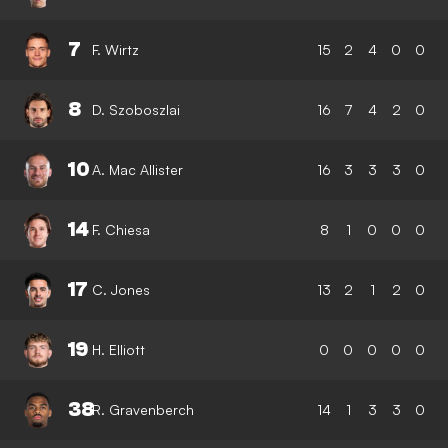
7
F. Wirtz
15
2
4
0
0
8
D. Szoboszlai
16
7
4
2
0
10
A. Mac Allister
16
3
3
3
0
14
F. Chiesa
8
1
0
0
0
17
C. Jones
13
2
1
2
0
19
H. Elliott
0
0
0
0
0
38
R. Gravenberch
14
1
3
3
0