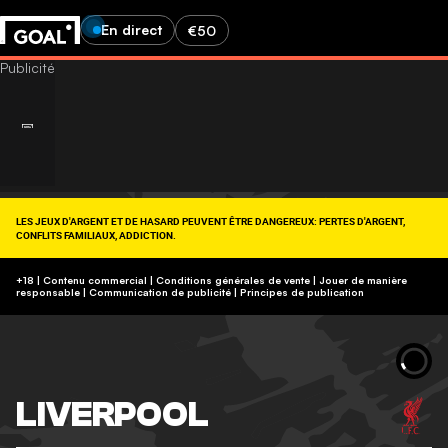
En direct
€50
LES JEUX D'ARGENT ET DE HASARD PEUVENT ÊTRE DANGEREUX: PERTES D'ARGENT,
CONFLITS FAMILIAUX, ADDICTION.
RETROUVEZ NOS CONSEILS SUR (09-74-75-13-13, APPEL NON SURTAXÉ).
https://www.joueurs-info-service.fr/
+18 | Contenu commercial | Conditions générales de vente | Jouer de manière
responsable
|
Communication de publicité
|
Principes de publication
LIVERPOOL