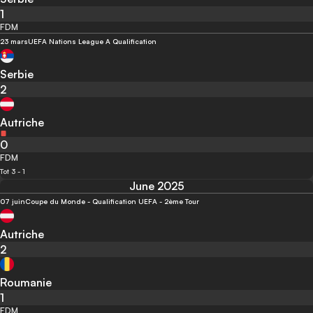
1
FDM
23 mars
UEFA Nations League A Qualification
Serbie
2
Autriche
0
FDM
Tot 3 - 1
June 2025
07 juin
Coupe du Monde - Qualification UEFA - 2ème Tour
Autriche
2
Roumanie
1
FDM