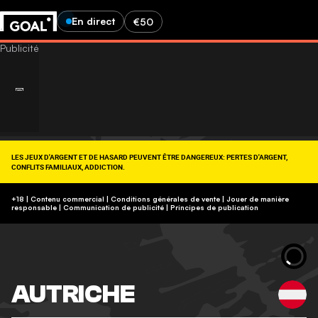
En direct
€50
LES JEUX D'ARGENT ET DE HASARD PEUVENT ÊTRE DANGEREUX: PERTES D'ARGENT,
CONFLITS FAMILIAUX, ADDICTION.
RETROUVEZ NOS CONSEILS SUR (09-74-75-13-13, APPEL NON SURTAXÉ).
https://www.joueurs-info-service.fr/
+18 | Contenu commercial | Conditions générales de vente | Jouer de manière
responsable
|
Communication de publicité
|
Principes de publication
AUTRICHE