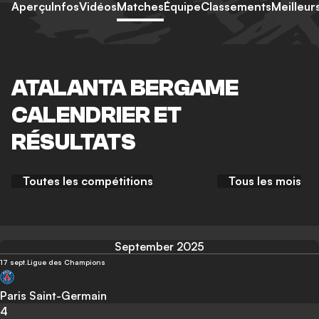
Aperçu
Infos
Vidéos
Matches
Équipe
Classements
Meilleur
ATALANTA BERGAME
CALENDRIER ET
RÉSULTATS
Toutes les compétitions
Tous les mois
September 2025
17 sept.
Ligue des Champions
Paris Saint-Germain
4