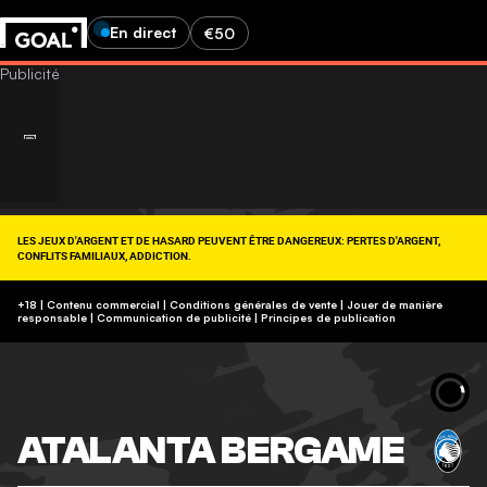
En direct
€50
LES JEUX D'ARGENT ET DE HASARD PEUVENT ÊTRE DANGEREUX: PERTES D'ARGENT,
CONFLITS FAMILIAUX, ADDICTION.
RETROUVEZ NOS CONSEILS SUR (09-74-75-13-13, APPEL NON SURTAXÉ).
https://www.joueurs-info-service.fr/
+18 | Contenu commercial | Conditions générales de vente | Jouer de manière
responsable
|
Communication de publicité
|
Principes de publication
ATALANTA BERGAME