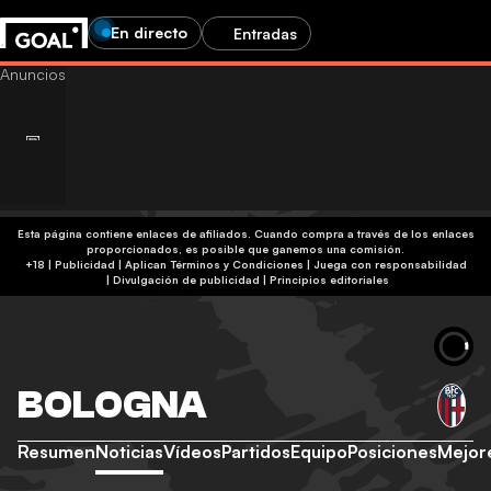
En directo
Entradas
Esta página contiene enlaces de afiliados. Cuando compra a través de los enlaces
proporcionados, es posible que ganemos una comisión.
+18 | Publicidad | Aplican Términos y Condiciones | Juega con responsabilidad
|
Divulgación de publicidad
|
Principios editoriales
BOLOGNA
Resumen
Noticias
Vídeos
Partidos
Equipo
Posiciones
Mejor