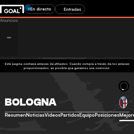
En directo
Entradas
Esta página contiene enlaces de afiliados. Cuando compra a través de los enlaces
proporcionados, es posible que ganemos una comisión.
BOLOGNA
Resumen
Noticias
Vídeos
Partidos
Equipo
Posiciones
Mejor