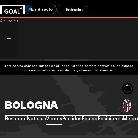
En directo
Entradas
Esta página contiene enlaces de afiliados. Cuando compra a través de los enlaces
proporcionados, es posible que ganemos una comisión.
BOLOGNA
Resumen
Noticias
Vídeos
Partidos
Equipo
Posiciones
Mejor