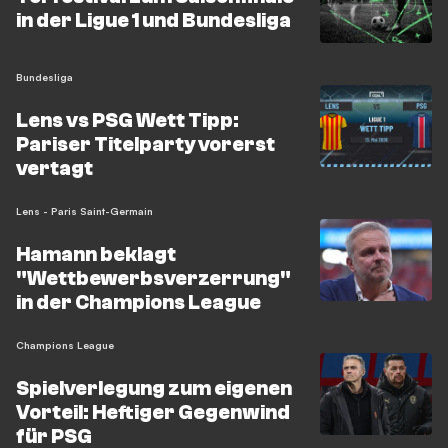
in der Ligue 1 und Bundesliga
Bundesliga
Lens vs PSG Wett Tipp:
Pariser Titelparty vorerst
vertagt
Lens - Paris Saint-Germain
Hamann beklagt
"Wettbewerbsverzerrung"
in der Champions League
Champions League
Spielverlegung zum eigenen
Vorteil: Heftiger Gegenwind
für PSG