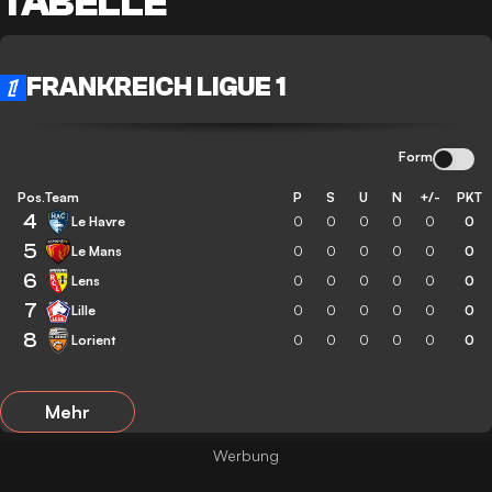
TABELLE
FRANKREICH LIGUE 1
Form
Pos.
Team
P
S
U
N
+/-
PKT
4
Le Havre
0
0
0
0
0
0
5
Le Mans
0
0
0
0
0
0
6
Lens
0
0
0
0
0
0
7
Lille
0
0
0
0
0
0
8
Lorient
0
0
0
0
0
0
Mehr