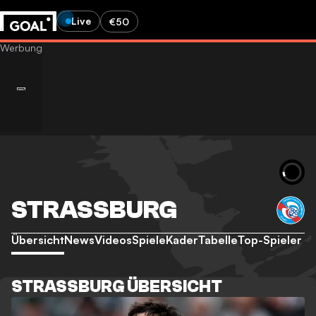
Live
€50
STRASSBURG
Übersicht
News
Videos
Spiele
Kader
Tabelle
Top-Spieler
STRASSBURG ÜBERSICHT