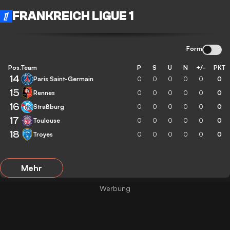
FRANKREICH LIGUE 1
Form
Pos.
Team
P
S
U
N
+/-
PKT
14
Paris Saint-Germain
0
0
0
0
0
0
15
Rennes
0
0
0
0
0
0
16
Straßburg
0
0
0
0
0
0
17
Toulouse
0
0
0
0
0
0
18
Troyes
0
0
0
0
0
0
Mehr