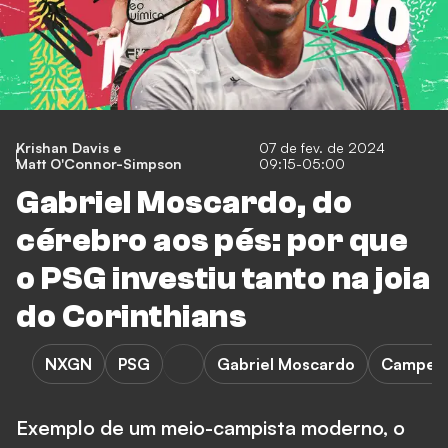
Krishan Davis
e
07 de fev. de 2024
Matt O'Connor-Simpson
09:15-05:00
Gabriel Moscardo, do
cérebro aos pés: por que
o PSG investiu tanto na joia
do Corinthians
NXGN
PSG
Gabriel Moscardo
Campeon
Exemplo de um meio-campista moderno, o