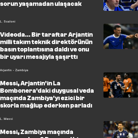
sorun yaşamadan ulaşacak
L. Scaloni
Videoda... Bir taraftar Arjantin
milli takım teknik direktörünün
basın toplantısına daldı ve onu
bir uyarı mesajıyla şaşırttı
Arjantin - Zambiya
Messi, Arjantin'in La
Bombonera'daki duygusal veda
maçında Zambiya'yı ezici bir
skorla mağlup ederken parladı
L. Messi
Messi, Zambiya maçında