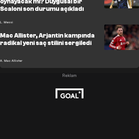
oynayacak mı? Duygusal bir
Scaloni son durumu açıkladı
L. Messi
Mac Allister, Arjantin kampında
radikal yeni saç stilini sergiledi
A. Mac Allister