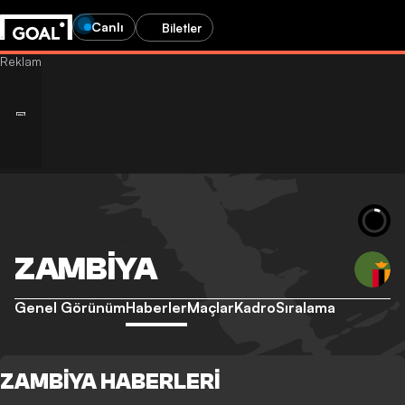
Canlı
Biletler
ZAMBIYA
Genel Görünüm
Haberler
Maçlar
Kadro
Sıralama
ZAMBIYA HABERLERI