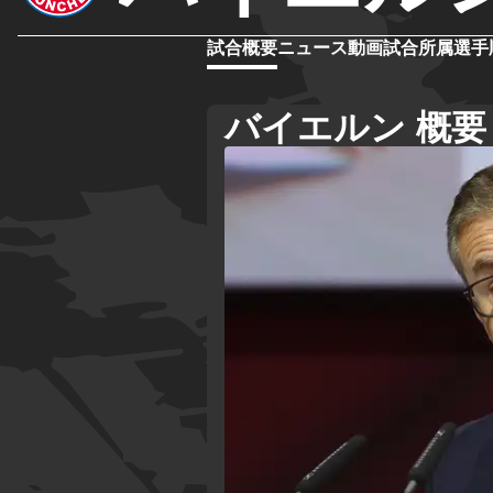
試合概要
ニュース
動画
試合
所属選手
バイエルン 概要