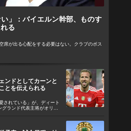
ない」：バイエルン幹部、ものす
される
で空席が出る心配をする必要はない。クラブのボス
ェンドとしてカーンと
ことを伝えられる
愛されている」が、ディート
イングランド代表主将がオリバ
バウアー、ロベルト・レヴァ
のようにクラブのレジェンド
ことを語った。アリアンツ・
けとなる見通しで、新たな条