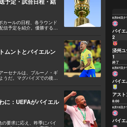
7 放送予定・試合日程・結
ている。
8月04日
ク
FBポカールの日程、各ラウンド
配信予定を紹介。優勝すると
バイエ
2
済州ユ
トムントとバイエルン
1
終了
8月07日
ク
アーセナルは、ブルーノ・ギ
ようだ。マグパイズでの後任
バイエ
る可能性がある。
アスト
わに：UEFAがバイエル
8:00
8月15日
ク
バイエ
緊急の要求に応え、昨季にバイ