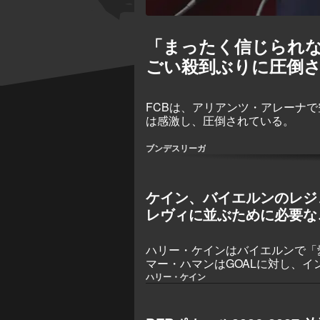
「まったく信じられ
ごい殺到ぶりに圧倒
FCBは、アリアンツ・アレーナ
は感激し、圧倒されている。
ブンデスリーガ
ケイン、バイエルンのレジ
レヴィに並ぶために必要な
ハリー・ケインはバイエルンで「
マー・ハマンはGOALに対し、
ー・カーン、フランツ・ベッケン
ハリー・ケイン
ンドフスキ、フランク・リベリー
の一覧に名を連ねるために必要な
アレーナでの新契約締結はその助