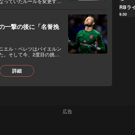
なっていたルールを変更す
RBラ
9:30
の一撃の後に「名誉挽
ニエル・ペレツはバイエルン
た。そして今、2度目の挑戦
詳細