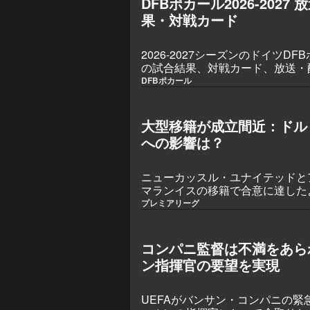
DFBポカール2026-202
件はまもなく詰められるとみられ
果・対戦カード
2026-2027シーズンのドイツD
の試合結果、対戦カード、放送・
得られる出場権は？
DFBポカール
大型移籍が成立間近：ドル
への影響は？
ニューカッスル・ユナイテッドと
マランイスの移籍で合意に達した
は、ブンデスリーガからやって来
プレミアリーグ
コンパニ監督は不満をあら
ン指揮官の要望を実現
UEFAがバンサン・コンパニの