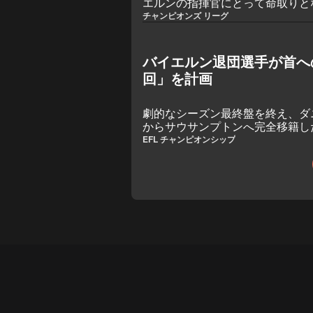
エルンの指揮官にとって命取りと
る。
チャンピオンズ リーグ
バイエルン退団選手が首へ
回」を計画
劇的なシーズン最終盤を終え、ダ
からサウサンプトンへ完全移籍し
でプレミアリーグ昇格を目指す。
EFL チャンピオンシップ