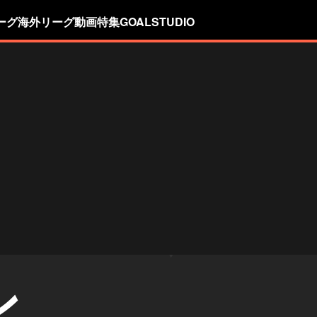
ーグ
海外リーグ
動画
特集
GOALSTUDIO
ン