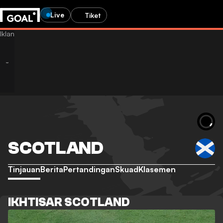
Live
Tiket
SCOTLAND
Tinjauan
Berita
Pertandingan
Skuad
Klasemen
IKHTISAR SCOTLAND