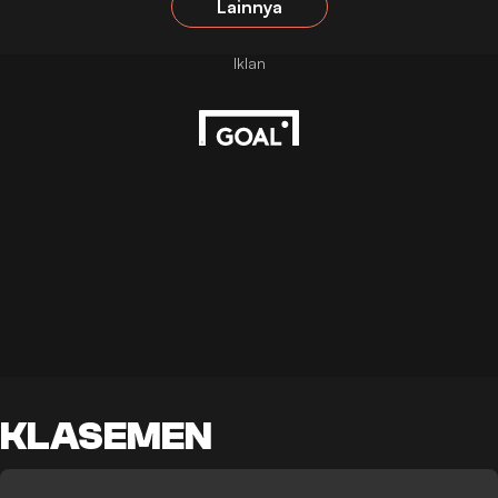
Lainnya
KLASEMEN