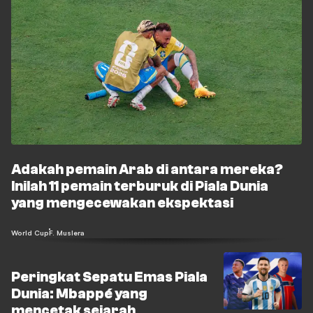
Adakah pemain Arab di antara mereka?
Inilah 11 pemain terburuk di Piala Dunia
yang mengecewakan ekspektasi
World Cup
F. Muslera
Peringkat Sepatu Emas Piala
Dunia: Mbappé yang
mencetak sejarah