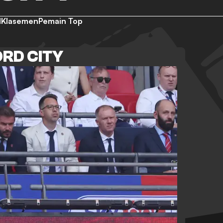
d
Klasemen
Pemain Top
ORD CITY