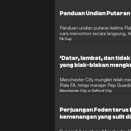
Wembley menjadi sangat menyedihk
Salford yang terkenal itu.
Panduan Undian Putaran 
Panduan undian putaran kelima Pial
cara menonton secara langsung, tim
informasi lainnya.
FA Cup
‘Datar, lambat, dan tidak
yang blak-blakan mengkr
'membosankan' Man City
Manchester City mungkin telah mem
Piala FA, tetapi manajer Pep Guard
yang dia saksikan di Stadion Etiha
Manchester City vs Salford City
kemenangan 2-0 atas tim Liga Dua S
Catalunya itu memberikan penilaia
timnya, menyebut performa tersebut
Perjuangan Foden terus 
bagus." Hasil tersebut memang ber
kemenangan yang sulit di
tersebut jauh dari memuaskan bagi 
Salford.