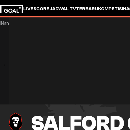
LIVESCORE
JADWAL TV
TERBARU
KOMPETISI
NA
SALFORD 