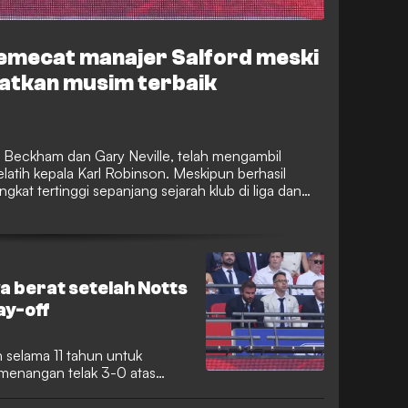
emecat manajer Salford meski
atkan musim terbaik
id Beckham dan Gary Neville, telah mengambil
atih kepala Karl Robinson. Meskipun berhasil
at tertinggi sepanjang sejarah klub di liga dan
MK Dons dan Oxford United tersebut telah
an segera.
a berat setelah Notts
ay-off
 selama 11 tahun untuk
menangan telak 3-0 atas
gue Two. Penampilan gemilang
 membuat sore hari di