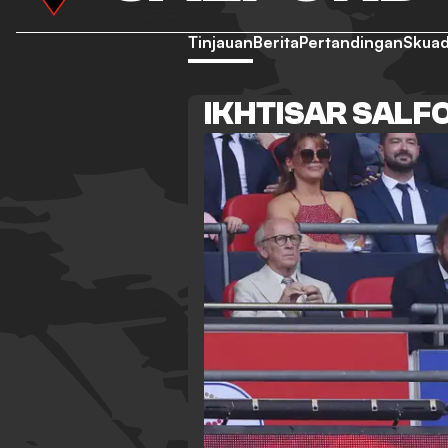
Tinjauan
Berita
Pertandingan
Skua
IKHTISAR SALF