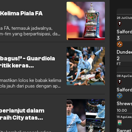
an bagi para pemilik bersama
Kelima Piala FA
25 Jul
Club
a FA, termasuk jadwalnya,
Salford
-tim yang berpartisipasi, dan
3
Dundee
 bagus!’ - Guardiola
2
FT
itik keras
.
08 Agu
Ca
astikan lolos ke babak kelima
iola jauh dari puas dengan apa
Salford
d pada Sabtu. Meskipun meraih
alford City, pelatih asal
n tajam terhadap penampilan
Shrew
 "datar, lambat, dan tidak
berlanjut dalam
10.00
hasil, tetapi cara kemenangan
raih City atas
15 Agu
Lea
juara Premier League saat ini.
Barnet