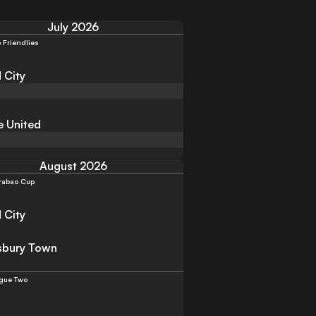
July 2026
 Friendlies
 City
 United
August 2026
rabao Cup
 City
sbury Town
gue Two