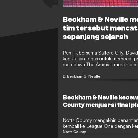
Beckham & Neville m
tim tersebut mencat
sepanjang sejarah
Pemilik bersama Salford City, Dav
keputusan tegas untuk memecat pel
membawa The Ammies meraih peringk
lolos ke Wembley, mantan pelatih 
diberhentikan dari jabatannya deng
D. Beckham
G. Neville
Beckham & Neville kecew
County menjuarai final pl
Notts County mengakhiri penantian
kembali ke League One dengan ke
Salford City di final play-off Lea
Notts County
dari Alassana Jatta dan Jodi Jones