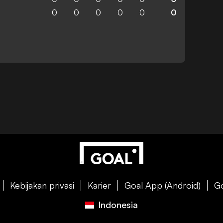
0
0
0
0
0
0
Kebijakan privasi
Karier
Goal App (Android)
Go
Indonesia