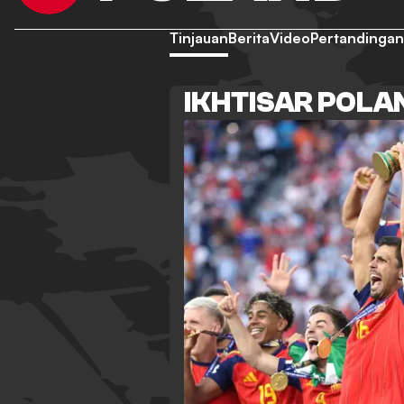
Tinjauan
Berita
Video
Pertandingan
IKHTISAR POLA