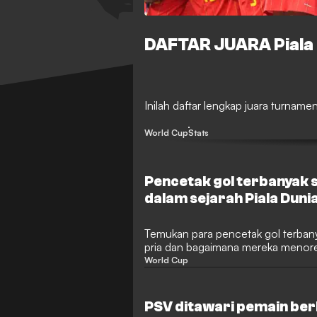
DAFTAR JUARA Piala 
Inilah daftar lengkap juara turnamen
World Cup
Stats
Pencetak gol terbanyak
dalam sejarah Piala Dunia
Temukan para pencetak gol terbany
pria dan bagaimana mereka menore
World Cup
PSV ditawari pemain berb