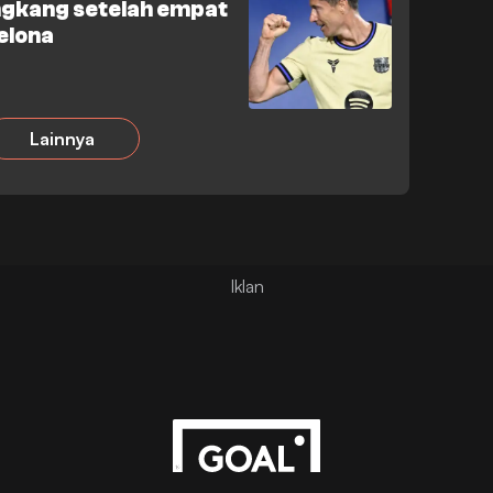
gkang setelah empat
elona
Lainnya