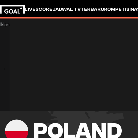
LIVESCORE
JADWAL TV
TERBARU
KOMPETISI
NA
POLAND