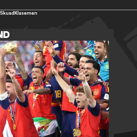
Skuad
Klasemen
ND