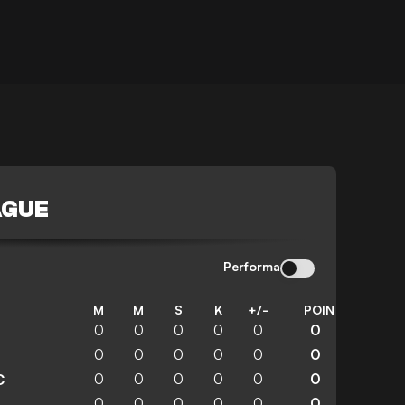
AGUE
Performa
M
M
S
K
+/-
POIN
0
0
0
0
0
0
0
0
0
0
0
0
0
0
0
0
0
0
C
0
0
0
0
0
0