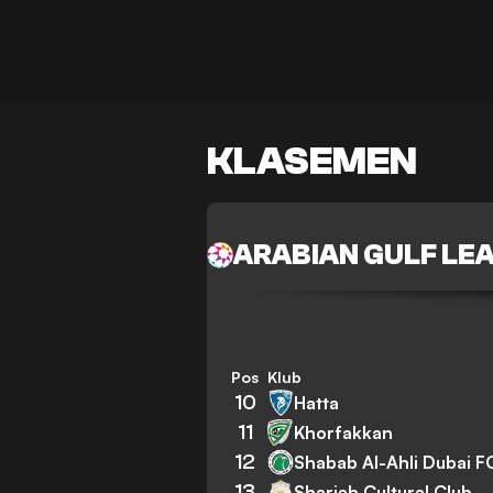
KLASEMEN
ARABIAN GULF LE
Pos
Klub
10
Hatta
11
Khorfakkan
12
Shabab Al-Ahli Dubai F
13
Sharjah Cultural Club