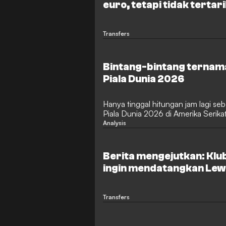
euro, tetapi tidak tertar
Transfers
Bintang-bintang ternama 
Piala Dunia 2026
Hanya tinggal hitungan jam lagi seb
Piala Dunia 2026 di Amerika Serika
dengan ke-48 tim telah tiba di Ame
Analysis
impian meraih kejayaan. Semua tim fa
berhasil lolos, termasuk Spanyol, Bra
bertahan Argentina.
Berita mengejutkan: Klu
ingin mendatangkan Lew
Lig
Transfers