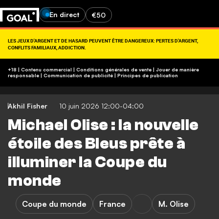
En direct
€50
LES JEUX D'ARGENT ET DE HASARD PEUVENT ÊTRE DANGEREUX: PERTES D'ARGENT,
CONFLITS FAMILIAUX, ADDICTION.
RETROUVEZ NOS CONSEILS SUR (09-74-75-13-13, APPEL NON SURTAXÉ).
https://www.joueurs-info-service.fr/
+18 | Contenu commercial | Conditions générales de vente | Jouer de manière
responsable
|
Communication de publicité
|
Principes de publication
Akhil Fisher
10 juin 2026 12:00-04:00
Michael Olise : la nouvelle
étoile des Bleus prête à
illuminer la Coupe du
monde
Coupe du monde
France
M. Olise