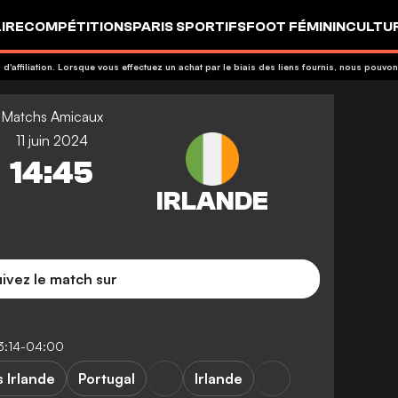
LIRE
COMPÉTITIONS
PARIS SPORTIFS
FOOT FÉMININ
CULTU
 d'affiliation. Lorsque vous effectuez un achat par le biais des liens fournis, nous pou
Matchs Amicaux
11 juin 2024
14:45
ivez le match sur
13:14-04:00
s Irlande
Portugal
Irlande