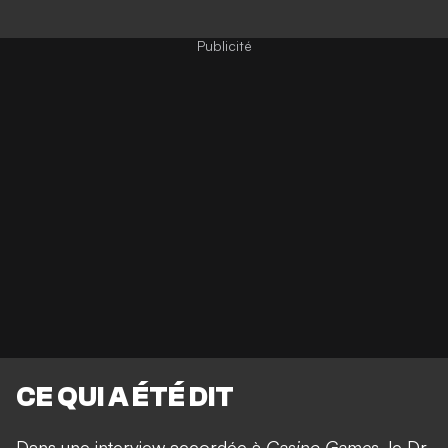
CE QUI A ÉTÉ DIT
Dans une interview accordée à
Casino Games
, le Dr