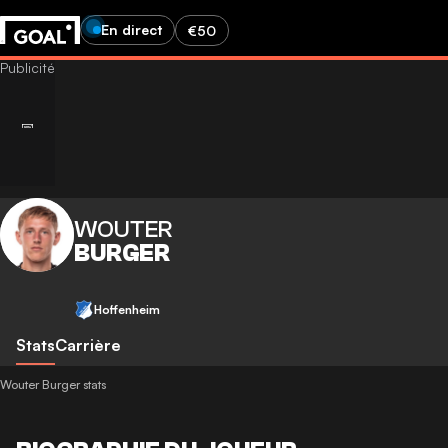
En direct
€50
WOUTER
BURGER
Hoffenheim
Stats
Carrière
Wouter Burger stats