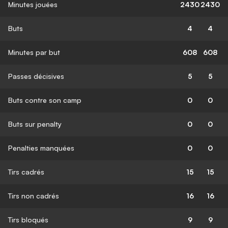
Minutes jouées
2430
2430
Buts
4
4
Minutes par but
608
608
Passes décisives
5
5
Buts contre son camp
0
0
Buts sur penalty
0
0
Penalties manquées
0
0
Tirs cadrés
15
15
Tirs non cadrés
16
16
Tirs bloqués
9
9