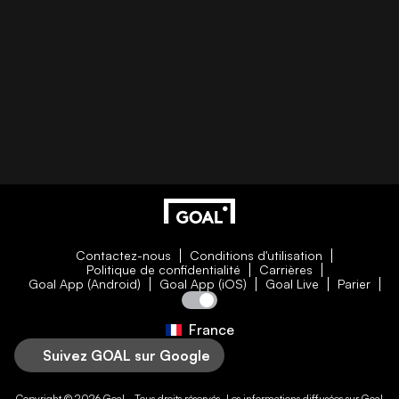
Contactez-nous
Conditions d'utilisation
Politique de confidentialité
Carrières
Goal App (Android)
Goal App (iOS)
Goal Live
Parier
France
Suivez GOAL sur Google
Copyright © 2026
Goal
- Tous droits réservés. Les informations diffusées sur
Goal