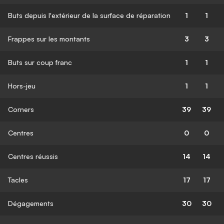
Buts depuis l'extérieur de la surface de réparation
1
1
Frappes sur les montants
3
3
Buts sur coup franc
1
1
Hors-jeu
1
1
Corners
39
39
Centres
0
0
Centres réussis
14
14
Tacles
17
17
Dégagements
30
30