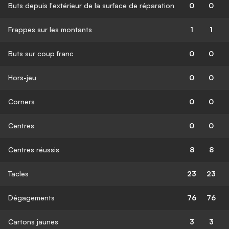
Buts depuis l'extérieur de la surface de réparation
0
0
Frappes sur les montants
1
1
Buts sur coup franc
0
0
Hors-jeu
0
0
Corners
0
0
Centres
0
0
Centres réussis
8
8
Tacles
23
23
Dégagements
76
76
Cartons jaunes
3
3