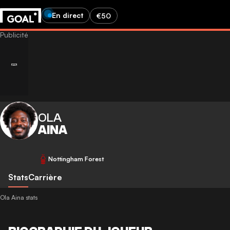
En direct
€50
OLA
AINA
Nottingham Forest
Stats
Carrière
Ola Aina stats