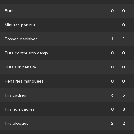
Buts
0
0
Minutes par but
-
0
Passes décisives
1
1
Buts contre son camp
0
0
Buts sur penalty
0
0
Penalties manquées
0
0
Tirs cadrés
3
3
Tirs non cadrés
8
8
Tirs bloqués
2
2