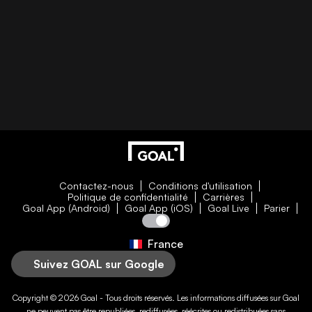
Contactez-nous
Conditions d'utilisation
Politique de confidentialité
Carrières
Goal App (Android)
Goal App (iOS)
Goal Live
Parier
France
Suivez GOAL sur Google
Copyright © 2026
Goal
- Tous droits réservés. Les informations diffusées sur
Goal
ne peuvent pas être republiées, rediffusées, réécrites ou redistribuées sans