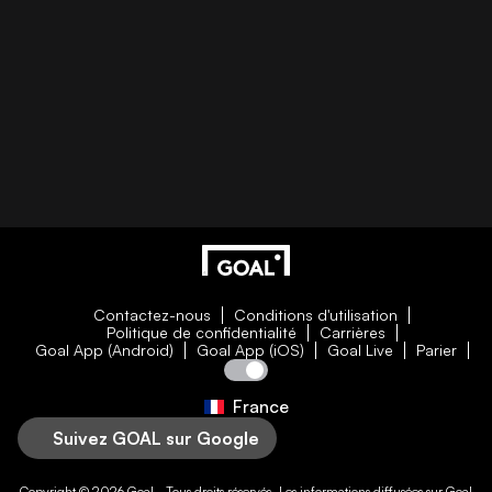
Contactez-nous
Conditions d'utilisation
Politique de confidentialité
Carrières
Goal App (Android)
Goal App (iOS)
Goal Live
Parier
France
Suivez GOAL sur Google
Copyright © 2026
Goal
- Tous droits réservés. Les informations diffusées sur
Goal