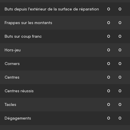
Buts depuis l'extérieur de la surface de réparation
0
0
Frappes sur les montants
0
0
Buts sur coup franc
0
0
Hors-jeu
0
0
Corners
0
0
Centres
0
0
Centres réussis
0
0
Tacles
0
0
Dégagements
0
0