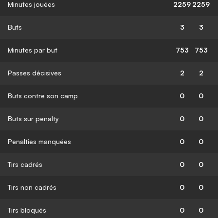
Minutes jouées
2259
2259
Buts
3
3
Minutes par but
753
753
Passes décisives
2
2
Buts contre son camp
0
0
Buts sur penalty
0
0
Penalties manquées
0
0
Tirs cadrés
0
0
Tirs non cadrés
0
0
Tirs bloqués
0
0