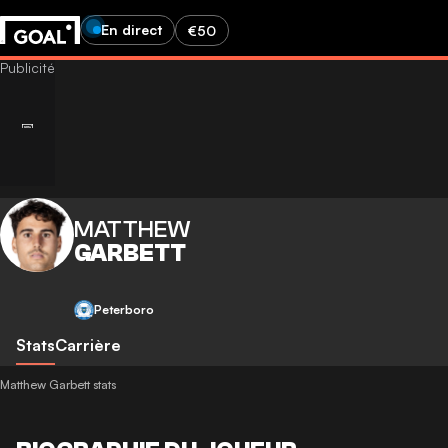
En direct
€50
MATTHEW
GARBETT
Peterboro
Stats
Carrière
Matthew Garbett stats