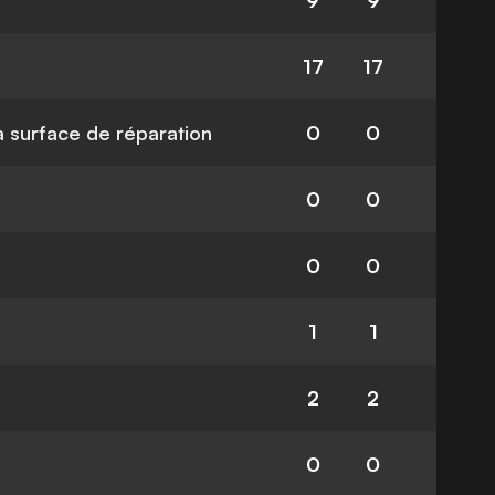
9
9
17
17
la surface de réparation
0
0
0
0
0
0
1
1
2
2
0
0