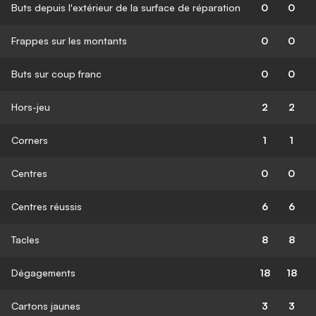
Buts depuis l'extérieur de la surface de réparation
0
0
Frappes sur les montants
0
0
Buts sur coup franc
0
0
Hors-jeu
2
2
Corners
1
1
Centres
0
0
Centres réussis
6
6
Tacles
8
8
Dégagements
18
18
Cartons jaunes
3
3