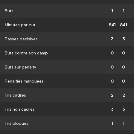
Buts
1
1
Minutes par but
841
841
Passes décisives
3
3
Buts contre son camp
0
0
Buts sur penalty
0
0
Penalties manquées
0
0
Tirs cadrés
2
2
Tirs non cadrés
3
3
Tirs bloqués
1
1