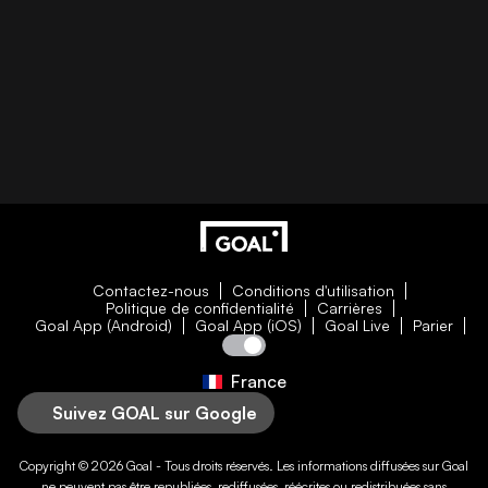
Contactez-nous
Conditions d'utilisation
Politique de confidentialité
Carrières
Goal App (Android)
Goal App (iOS)
Goal Live
Parier
France
Suivez GOAL sur Google
Copyright © 2026
Goal
- Tous droits réservés. Les informations diffusées sur
Goal
ne peuvent pas être republiées, rediffusées, réécrites ou redistribuées sans