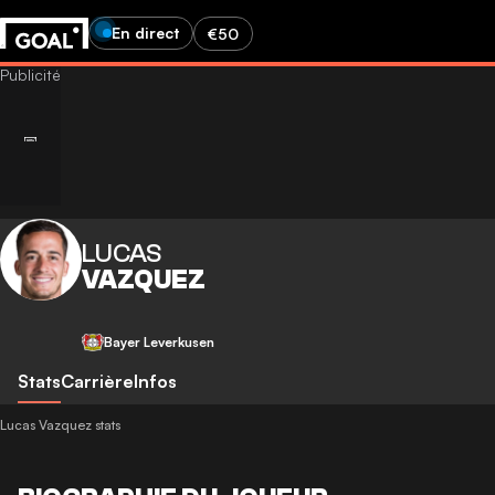
En direct
€50
LUCAS
VAZQUEZ
Bayer Leverkusen
Stats
Carrière
Infos
Lucas Vazquez stats