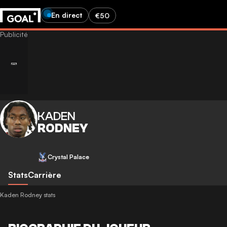
En direct
€50
KADEN
RODNEY
Crystal Palace
Stats
Carrière
Kaden Rodney stats