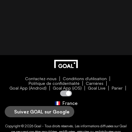
Contactez-nous
Conditions d'utilisation
Politique de confidentialité
Carrières
Goal App (Android)
Goal App (iOS)
Goal Live
Parier
France
Suivez GOAL sur Google
Copyright © 2026
Goal
- Tous droits réservés. Les informations diffusées sur
Goal
ne peuvent pas être republiées, rediffusées, réécrites ou redistribuées sans