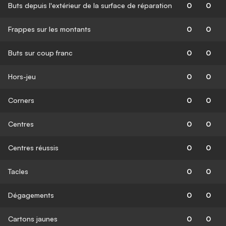
Buts depuis l'extérieur de la surface de réparation
0
0
Frappes sur les montants
0
0
Buts sur coup franc
0
0
Hors-jeu
0
0
Corners
0
0
Centres
0
0
Centres réussis
0
0
Tacles
0
0
Dégagements
0
0
Cartons jaunes
0
0