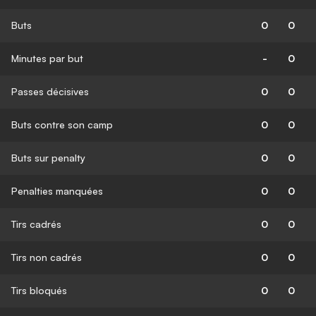
Buts
0
0
Minutes par but
-
0
Passes décisives
0
0
Buts contre son camp
0
0
Buts sur penalty
0
0
Penalties manquées
0
0
Tirs cadrés
0
0
Tirs non cadrés
0
0
Tirs bloqués
0
0