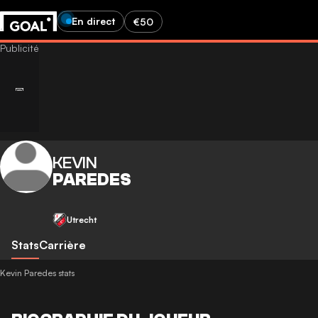
En direct
€50
KEVIN
PAREDES
Utrecht
Stats
Carrière
Kevin Paredes stats