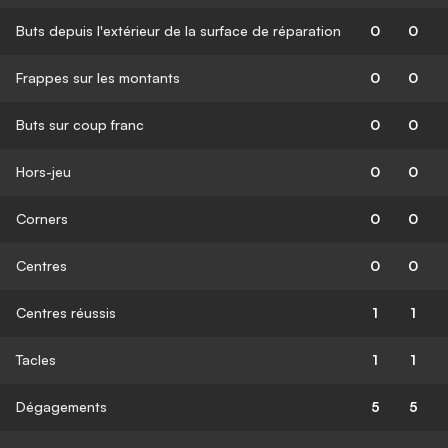
Buts depuis l'extérieur de la surface de réparation
0
0
Frappes sur les montants
0
0
Buts sur coup franc
0
0
Hors-jeu
0
0
Corners
0
0
Centres
0
0
Centres réussis
1
1
Tacles
1
1
Dégagements
5
5