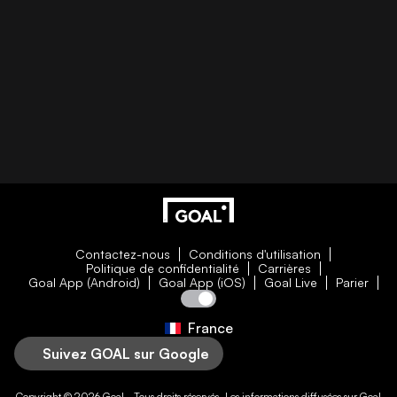
Contactez-nous
Conditions d'utilisation
Politique de confidentialité
Carrières
Goal App (Android)
Goal App (iOS)
Goal Live
Parier
France
Suivez GOAL sur Google
Copyright © 2026
Goal
- Tous droits réservés. Les informations diffusées sur
Goal