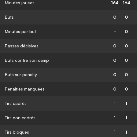
Minutes jouées
164
164
Buts
0
0
Minutes par but
-
0
Passes décisives
0
0
Buts contre son camp
0
0
Buts sur penalty
0
0
Penalties manquées
0
0
Tirs cadrés
1
1
Tirs non cadrés
1
1
Tirs bloqués
1
1