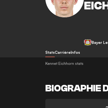
EIC
Bayer L
Stats
Carrière
Infos
Kennet Eichhorn stats
BIOGRAPHIE 
-