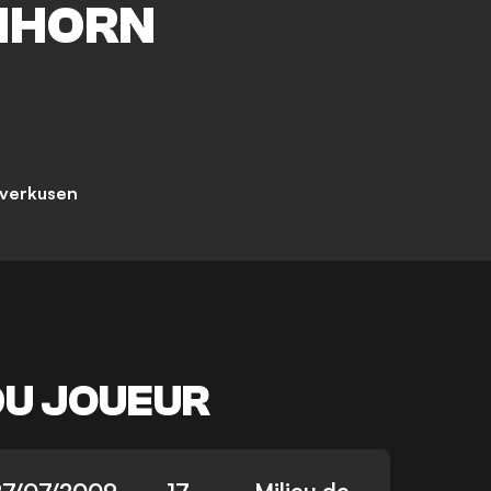
HHORN
everkusen
DU JOUEUR
27/07/2009
17
Milieu de