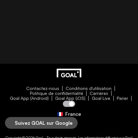
Contactez-nous
Conditions d'utilisation
Politique de confidentialité
Carrières
Goal App (Android)
Goal App (iOS)
Goal Live
Parier
France
Suivez GOAL sur Google
Copyright © 2026
Goal
- Tous droits réservés. Les informations diffusées sur
Goal