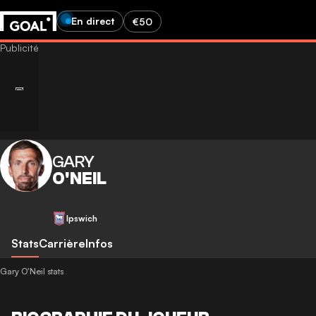
En direct
€50
GARY
O'NEIL
Ipswich
Stats
Carrière
Infos
Gary O'Neil stats