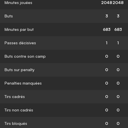
Minutes jouées
2048
2048
Buts
3
3
Minutes par but
683
683
Passes décisives
1
1
Buts contre son camp
0
0
Buts sur penalty
0
0
Penalties manquées
0
0
Tirs cadrés
0
0
Tirs non cadrés
0
0
Tirs bloqués
0
0