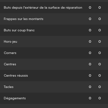
Buts depuis l'extérieur de la surface de réparation
0
0
Frappes sur les montants
0
0
Buts sur coup franc
0
0
Hors-jeu
0
0
Corners
0
0
Centres
0
0
Centres réussis
0
0
Tacles
0
0
Dégagements
0
0