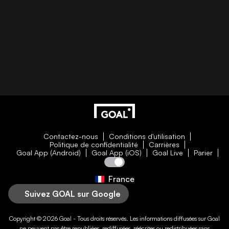
Contactez-nous
Conditions d'utilisation
Politique de confidentialité
Carrières
Goal App (Android)
Goal App (iOS)
Goal Live
Parier
France
Suivez GOAL sur Google
Copyright © 2026
Goal
- Tous droits réservés. Les informations diffusées sur
Goal
ne peuvent pas être republiées, rediffusées, réécrites ou redistribuées sans