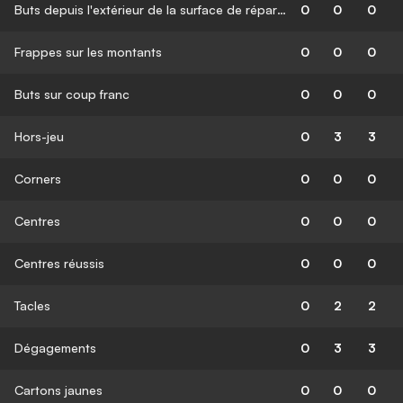
Buts depuis l'extérieur de la surface de réparation
0
0
0
Frappes sur les montants
0
0
0
Buts sur coup franc
0
0
0
Hors-jeu
0
3
3
Corners
0
0
0
Centres
0
0
0
Centres réussis
0
0
0
Tacles
0
2
2
Dégagements
0
3
3
Cartons jaunes
0
0
0