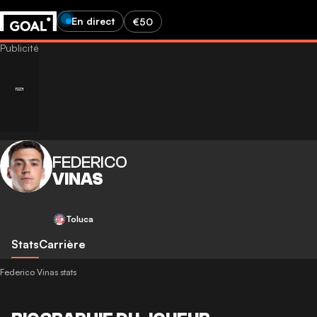
En direct
€50
FEDERICO
VINAS
Toluca
Stats
Carrière
Federico Vinas stats