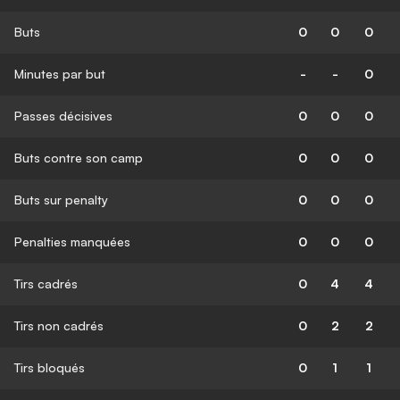
Buts
0
0
0
Minutes par but
-
-
0
Passes décisives
0
0
0
Buts contre son camp
0
0
0
Buts sur penalty
0
0
0
Penalties manquées
0
0
0
Tirs cadrés
0
4
4
Tirs non cadrés
0
2
2
Tirs bloqués
0
1
1