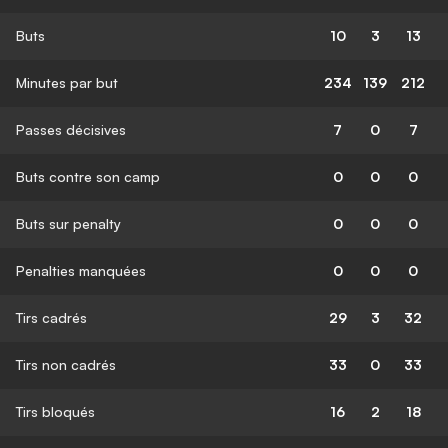
Buts
10
3
13
Minutes par but
234
139
212
Passes décisives
7
0
7
Buts contre son camp
0
0
0
Buts sur penalty
0
0
0
Penalties manquées
0
0
0
Tirs cadrés
29
3
32
Tirs non cadrés
33
0
33
Tirs bloqués
16
2
18