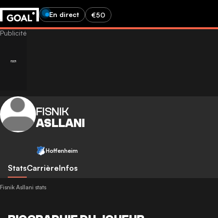
En direct
€50
FISNIK
ASLLANI
Hoffenheim
Stats
Carrière
Infos
Fisnik Asllani stats