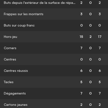
Buts depuis l'extérieur de la surface de réparation
2
0
2
Frappes sur les montants
3
0
3
Buts sur coup franc
0
0
0
Hors-jeu
15
2
17
Corners
7
0
7
Centres
0
0
0
Centres réussis
6
0
6
Tacles
5
0
5
Dégagements
7
0
7
Cartons jaunes
2
0
2