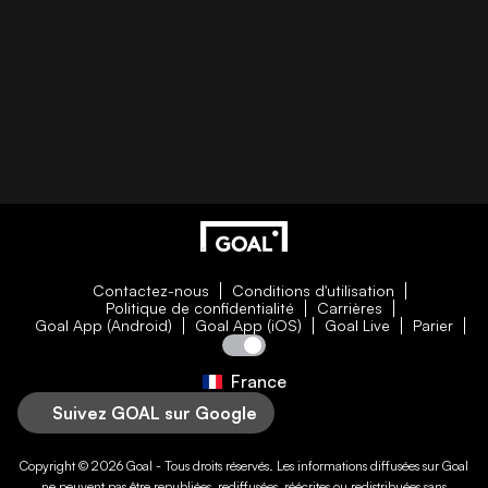
Contactez-nous
Conditions d'utilisation
Politique de confidentialité
Carrières
Goal App (Android)
Goal App (iOS)
Goal Live
Parier
France
Suivez GOAL sur Google
Copyright © 2026
Goal
- Tous droits réservés. Les informations diffusées sur
Goal
ne peuvent pas être republiées, rediffusées, réécrites ou redistribuées sans