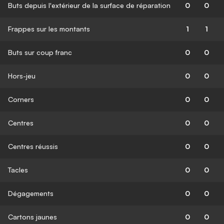
Buts depuis l'extérieur de la surface de réparation
0
0
Frappes sur les montants
1
1
Buts sur coup franc
0
0
Hors-jeu
0
0
Corners
0
0
Centres
0
0
Centres réussis
0
0
Tacles
0
0
Dégagements
0
0
Cartons jaunes
0
0