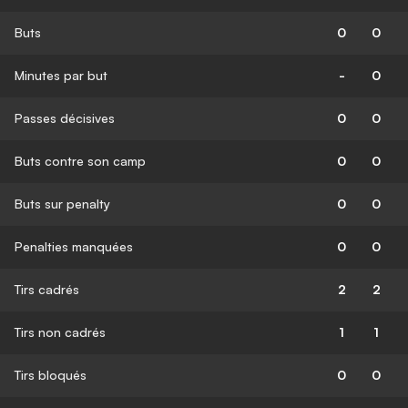
Buts
0
0
Minutes par but
-
0
Passes décisives
0
0
Buts contre son camp
0
0
Buts sur penalty
0
0
Penalties manquées
0
0
Tirs cadrés
2
2
Tirs non cadrés
1
1
Tirs bloqués
0
0