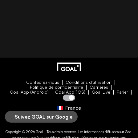
Contactez-nous
Conditions d'utilisation
Politique de confidentialité
Carrières
Goal App (Android)
Goal App (iOS)
Goal Live
Parier
France
Suivez GOAL sur Google
Copyright © 2026
Goal
- Tous droits réservés. Les informations diffusées sur
Goal
ne peuvent pas être republiées, rediffusées, réécrites ou redistribuées sans