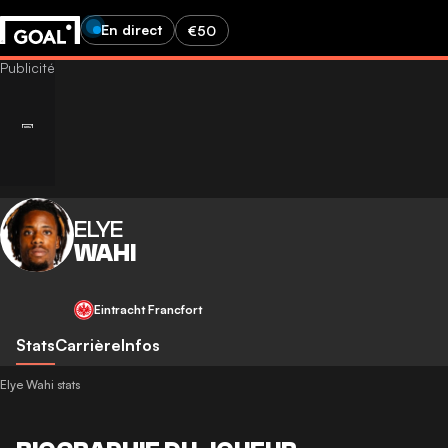
En direct
€50
ELYE
WAHI
Eintracht Francfort
Stats
Carrière
Infos
Elye Wahi stats