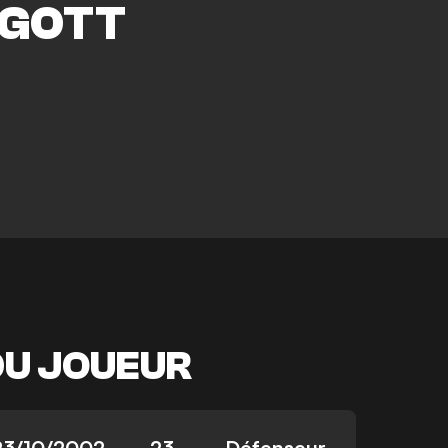
GOTT
DU JOUEUR
23/10/2002
23
Défenseur