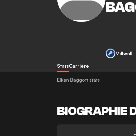
BAG
Millwall
Stats
Carrière
Elkan Baggott stats
BIOGRAPHIE 
-