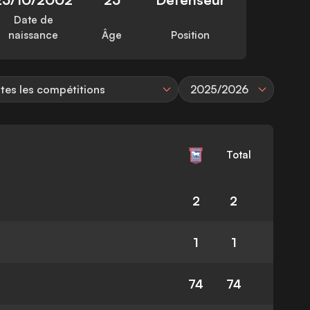
Date de
naissance
Âge
Position
tes les compétitions
2025/2026
Total
2
2
1
1
74
74